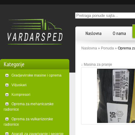
Naslovna
O nama
Naslovna »
Ponuda »
Oprema za 
Kategorije
↓ Masina za pranje
Gradjevinske masine i oprema
Viljuskari
Kompresori
Oprema za mehanicarske
radionice
Oprema za vulkanizerske
radionice
Aparati za zavarivanje i secenje