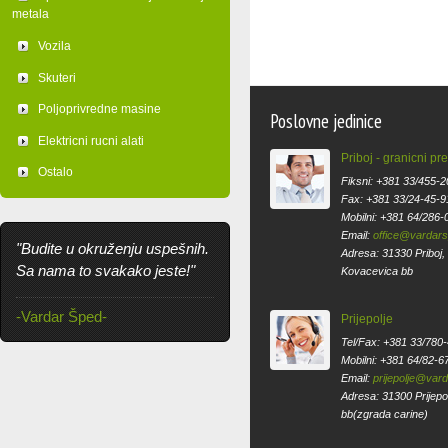
metala
Vozila
Skuteri
Poljoprivredne masine
Poslovne jedinice
Elektricni rucni alati
Priboj - granicni pr
Ostalo
Fiksni: +381 33/455-2
Fax: +381 33/24-45-9
Mobilni: +381 64/286-
Email:
office@vardar
"Budite u okruženju uspešnih.
Adresa: 31330 Priboj,
Sa nama to svakako jeste!"
Kovacevica bb
-Vardar Šped-
Prijepolje
Tel/Fax: +381 33/780
Mobilni: +381 64/82-6
Email:
prijepolje@var
Adresa: 31300 Prijepol
bb(zgrada carine)