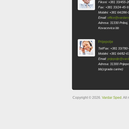
Fiksni: +381 33/455-2
Fax: +381 33/24-45-9
Mobilni: +381 64/286-
Email:
office@vardar
Adresa: 31330 Priboj,
Kovacevica bb
Prijepolje
Tel/Fax: +381 33/780
Mobilni: +381 64/82-6
Email:
prijepolje@var
Adresa: 31300 Prijepol
bb(zgrada carine)
Copyright © 2026.
Vardar Sped
. All