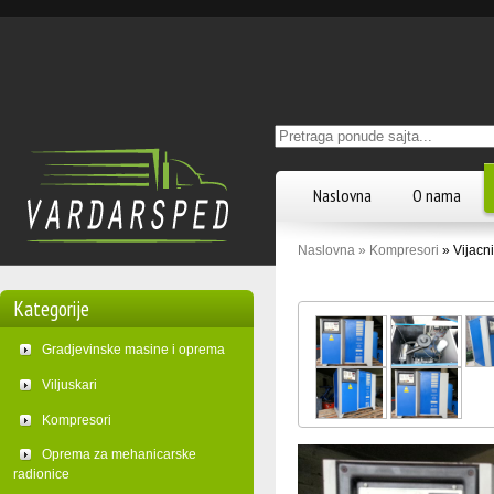
Deprecated
: mysql_connect(): The mysql extension is deprecated and will be remo
/home/vardarsp/public_html/povezivanje/povezivanje_mysql.php
on line
9
Naslovna
O nama
Naslovna »
Kompresori
» Vijacn
Kategorije
Gradjevinske masine i oprema
Viljuskari
Kompresori
Oprema za mehanicarske
radionice