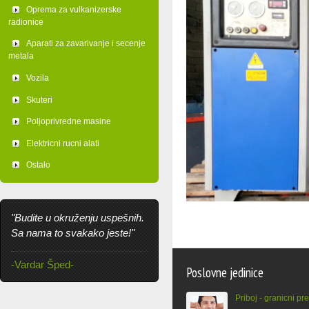
Oprema za vulkanizerske
radionice
Aparati za zavarivanje i secenje
metala
Vozila
Skuteri
Poljoprivredne masine
Elektricni rucni alati
Ostalo
"Budite u okruženju uspešnih.
Sa nama to svakako jeste!"
-Vardar Šped-
Poslovne jedinice
Priboj - granicni pr